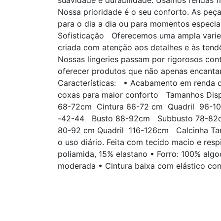
suavidade e durabilidade. Usamos rendas 
Nossa prioridade é o seu conforto. As peç
para o dia a dia ou para momentos especia
Sofisticação Oferecemos uma ampla varieda
criada com atenção aos detalhes e às tend
Nossas lingeries passam por rigorosos co
oferecer produtos que não apenas encanta
Características: • Acabamento em renda de
coxas para maior conforto Tamanhos Dis
68-72cm Cintura 66-72 cm Quadril 96
-42-44 Busto 88-92cm Subbusto 78-82c
80-92 cm Quadril 116-126cm Calcinha Tanga
o uso diário. Feita com tecido macio e resp
poliamida, 15% elastano • Forro: 100% alg
moderada • Cintura baixa com elástico con