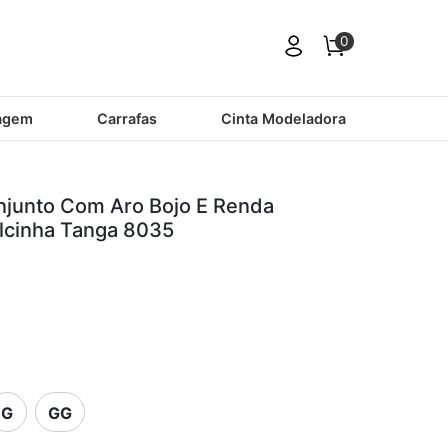
0
agem
Carrafas
Cinta Modeladora
njunto Com Aro Bojo E Renda
lcinha Tanga 8035
G
GG