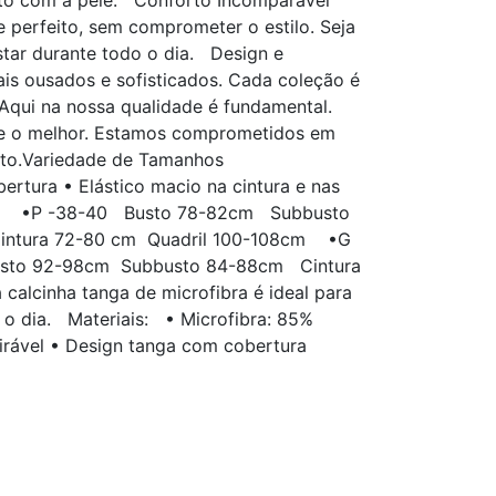
tato com a pele. Conforto Incomparável
 perfeito, sem comprometer o estilo. Seja
tar durante todo o dia. Design e
is ousados e sofisticados. Cada coleção é
Aqui na nossa qualidade é fundamental.
pre o melhor. Estamos comprometidos em
orto.Variedade de Tamanhos
rtura • Elástico macio na cintura e nas
car) •P -38-40 Busto 78-82cm Subbusto
ntura 72-80 cm Quadril 100-108cm •G
sto 92-98cm Subbusto 84-88cm Cintura
calcinha tanga de microfibra é ideal para
o o dia. Materiais: • Microfibra: 85%
irável • Design tanga com cobertura