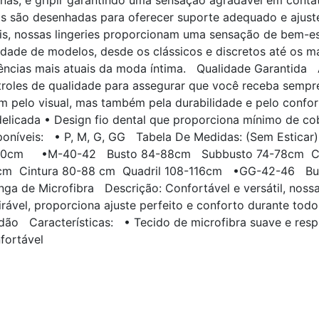
finas, e gripir garantindo uma sensação agradável em con
as são desenhadas para oferecer suporte adequado e ajuste
is, nossas lingeries proporcionam uma sensação de bem-es
de de modelos, desde os clássicos e discretos até os ma
ências mais atuais da moda íntima. Qualidade Garantida 
ntroles de qualidade para assegurar que você receba sem
m pelo visual, mas também pela durabilidade e pelo conf
licada • Design fio dental que proporciona mínimo de cobe
poníveis: • P, M, G, GG Tabela De Medidas: (Sem Esti
-100cm •M-40-42 Busto 84-88cm Subbusto 74-78cm Ci
m Cintura 80-88 cm Quadril 108-116cm •GG-42-46 Bu
 de Microfibra Descrição: Confortável e versátil, nossa 
irável, proporciona ajuste perfeito e conforto durante tod
odão Características: • Tecido de microfibra suave e resp
fortável