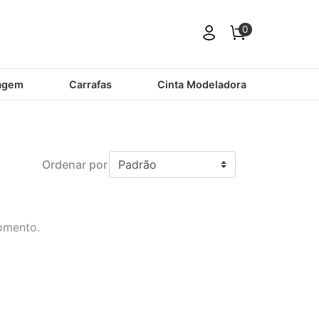
0
agem
Carrafas
Cinta Modeladora
Ordenar por
omento.