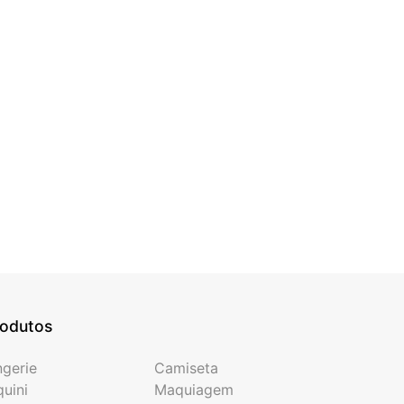
rodutos
ngerie
Camiseta
quini
Maquiagem