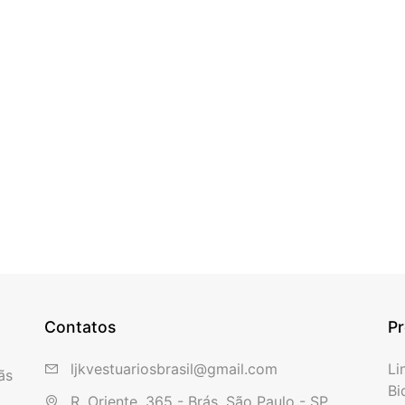
Contatos
P
ljkvestuariosbrasil@gmail.com
Li
ãs
Bi
R. Oriente, 365 - Brás, São Paulo - SP, 
