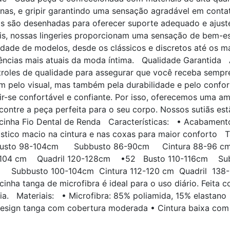
finas, e gripir garantindo uma sensação agradável em con
as são desenhadas para oferecer suporte adequado e ajuste
is, nossas lingeries proporcionam uma sensação de bem-es
de de modelos, desde os clássicos e discretos até os ma
ências mais atuais da moda íntima. Qualidade Garantida 
ntroles de qualidade para assegurar que você receba sem
m pelo visual, mas também pela durabilidade e pelo conf
ir-se confortável e confiante. Por isso, oferecemos uma a
ncontre a peça perfeita para o seu corpo. Nossos sutiãs e
inha Fio Dental de Renda Características: • Acabamento 
ástico macio na cintura e nas coxas para maior conforto
8 Busto 98-104cm Subbusto 86-90cm Cintura 88-96
104 cm Quadril 120-128cm •52 Busto 110-116cm Sub
Subbusto 100-104cm Cintura 112-120 cm Quadril 138-
lcinha tanga de microfibra é ideal para o uso diário. Feita 
 dia. Materiais: • Microfibra: 85% poliamida, 15% elastan
 Design tanga com cobertura moderada • Cintura baixa com 