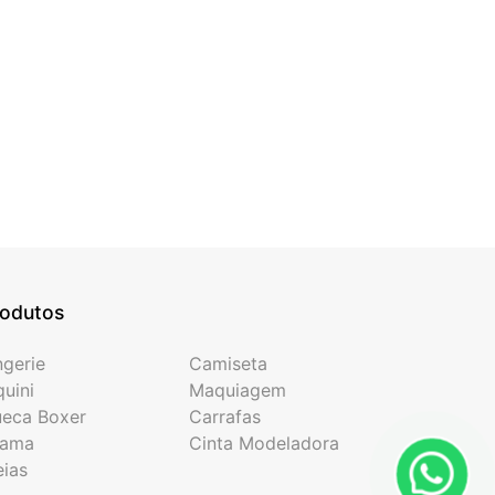
rodutos
ngerie
Camiseta
quini
Maquiagem
eca Boxer
Carrafas
jama
Cinta Modeladora
ias