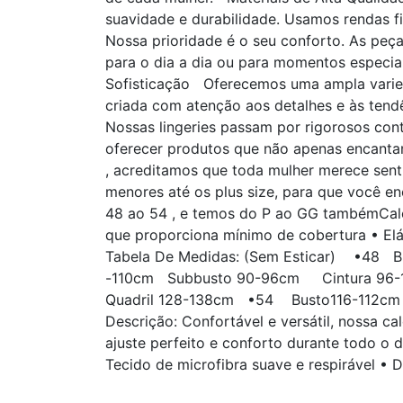
suavidade e durabilidade. Usamos rendas 
Nossa prioridade é o seu conforto. As peç
para o dia a dia ou para momentos especia
Sofisticação Oferecemos uma ampla varieda
criada com atenção aos detalhes e às tend
Nossas lingeries passam por rigorosos co
oferecer produtos que não apenas encanta
, acreditamos que toda mulher merece sent
menores até os plus size, para que você e
48 ao 54 , e temos do P ao GG tambémCalc
que proporciona mínimo de cobertura • El
Tabela De Medidas: (Sem Esticar) •4
-110cm Subbusto 90-96cm Cintura 96-
Quadril 128-138cm •54 Busto116-112cm 
Descrição: Confortável e versátil, nossa ca
ajuste perfeito e conforto durante todo o
Tecido de microfibra suave e respirável •