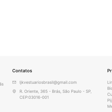
Contatos
P
ljkvestuariosbrasil@gmail.com
Li
ãs
Bi
R. Oriente, 365 - Brás, São Paulo - SP, 

Cu
CEP:03016-001
Pi
Me