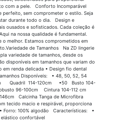
tato com a pele. Conforto Incomparável
 perfeito, sem comprometer o estilo. Seja
tar durante todo o dia. Design e
is ousados e sofisticados. Cada coleção é
Aqui na nossa qualidade é fundamental.
pre o melhor. Estamos comprometidos em
orto.Variedade de Tamanhos Na ZD lingerie
mpla variedade de tamanhos, desde os
stão disponíveis em tamanhos que variam do
em renda delicada • Design fio dental
 Tamanhos Disponíveis: • 48, 50, 52, 54
 cm Quadril 114-120cm •50 Busto 104-
busto 96-100cm Cintura 104-112 cm
146cm Calcinha Tanga de Microfibra
com tecido macio e respirável, proporciona
o • Forro: 100% algodão Características: •
elástico confortável